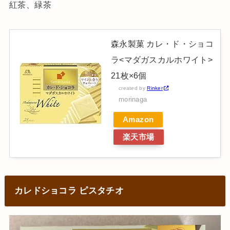
紅茶、緑茶
森永製菓 カレ・ド・ショコ
ラ<マダガスカルホワイト>
21枚×6個
created by
Rinker
morinaga
Amazon
楽天市場
カレドショコラ ピスタチオ