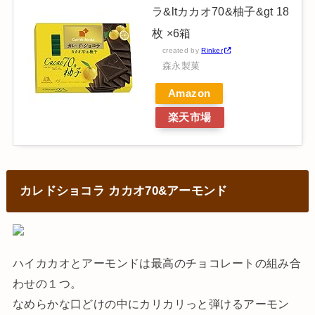
ラ&ltカカオ70&柚子&gt 18
枚 ×6箱
created by
Rinker
森永製菓
Amazon
楽天市場
カレドショコラ カカオ70&アーモンド
ハイカカオとアーモンドは最高のチョコレートの組み合
わせの１つ。
なめらかな口どけの中にカリカリっと弾けるアーモン