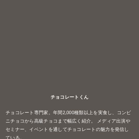
チョコレートくん
チョコレート専門家。年間2,000種類以上を実食し、コンビ
ニチョコから高級チョコまで幅広く紹介。 メディア出演や
セミナー、イベントを通してチョコレートの魅力を発信し
ている。
最近の投稿
セブンイレブン『もっちりホットク チョコレー
ト』
チロルチョコのスイートポテト
DARS濃厚ショコラフィナンシェサンド